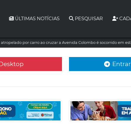
ÚLTIMAS NOTÍCIAS
PESQUISAR
CAD
atropelado por carro ao cruzar a Avenida Colombo é socorrido em es
 Desktop
Entrar