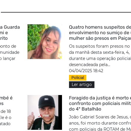
da Guarda
Quatro homens suspeitos d
mi e
envolvimento no sumiço de
rito
mulher são presos em Paiç
ponto de
Os suspeitos foram presos no 
omunidade
da manhã desta sexta-feira, 4,
o lançar
durante uma operação policia
desencadeada pela...
04/04/2025 18:42
Policial
Ler artigo
ambé é
Foragido da justiça é morto
es
confronto com policiais mili
do 4º Batalhão
 de 18
João Gabriel Soares de Jesus, 
le é o
anos, foi morto durante confr
matado
com policiais da ROTAM de Ma