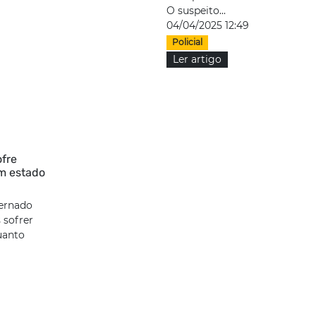
O suspeito...
04/04/2025 12:49
Policial
Ler artigo
ofre
em estado
ternado
 sofrer
uanto