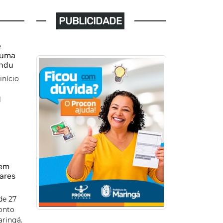
PUBLICIDADE
e
 uma
andu
início
l
 em
tares
de 27
onto
ringá.