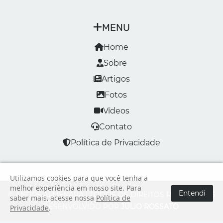
MENU
Home
Sobre
Artigos
Fotos
Vídeos
Contato
Política de Privacidade
Utilizamos cookies para que você tenha a
melhor experiência em nosso site. Para
Entendi
© ANDRÉ ALMENARA | TODOS OS DIREITOS RESERVADOS
saber mais, acesse nossa
Política de
DESENVOLVIDO POR
JÚLIO ROSSATO
Privacidade
.