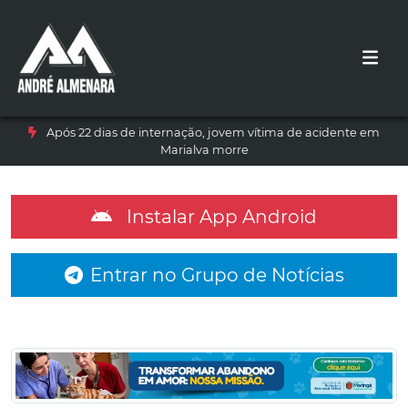
Após 22 dias de internação, jovem vítima de acidente em
Marialva morre
Instalar App Android
Entrar no Grupo de Notícias