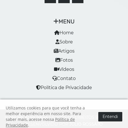
MENU
Home
Sobre
Artigos
Fotos
Vídeos
Contato
Política de Privacidade
Utilizamos cookies para que você tenha a
melhor experiência em nosso site. Para
Entendi
© ANDRÉ ALMENARA | TODOS OS DIREITOS RESERVADOS
saber mais, acesse nossa
Política de
DESENVOLVIDO POR
JÚLIO ROSSATO
Privacidade
.