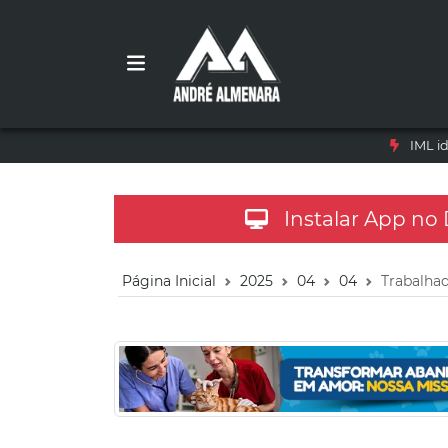
IML i
Instalar App no
Página Inicial
2025
04
04
Trabalhad