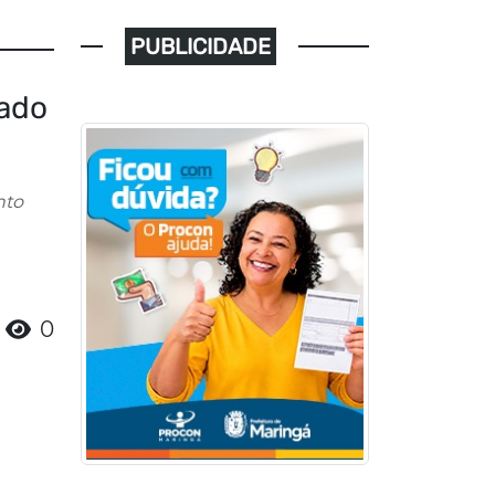
PUBLICIDADE
tado
nto
0