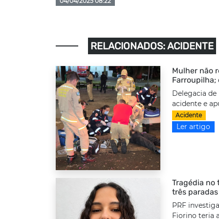
04/04/2025 08:22
RELACIONADOS: ACIDENTE
Mulher não r
Farroupilha;
Delegacia de 
acidente e ap
Acidente
Ler artigo
Tragédia no 
três paradas
PRF investiga
Fiorino teria