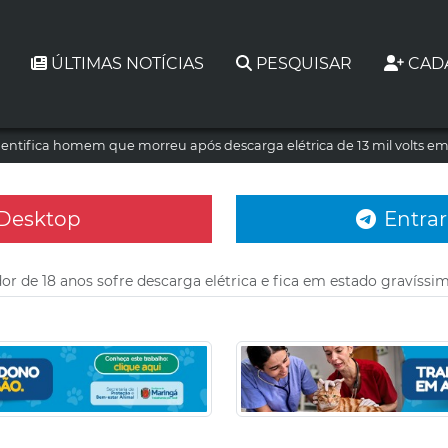
ÚLTIMAS NOTÍCIAS
PESQUISAR
CAD
dentifica homem que morreu após descarga elétrica de 13 mil volts e
 Desktop
Entrar
or de 18 anos sofre descarga elétrica e fica em estado gravíssi