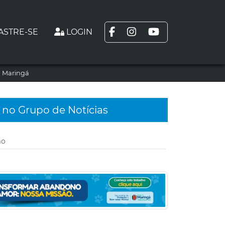
ASTRE-SE
LOGIN
m Maringá
 no Grupo de Notícias
mo