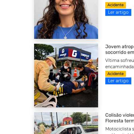
Acidente
Ler artigo
Jovem atrope
socorrido em
Vítima sofreu
encaminhada a
Acidente
Ler artigo
Colisão viole
Floresta ter
Motociclista 