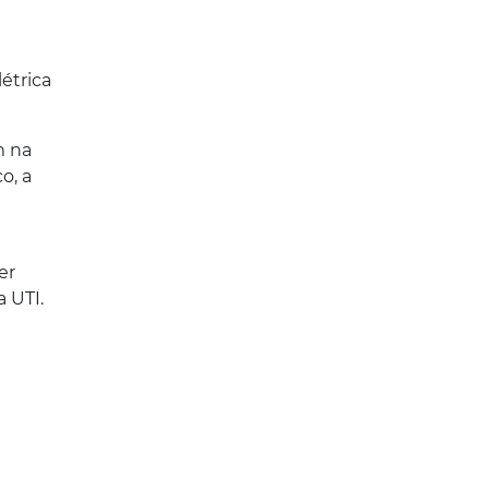
étrica
m na
o, a
er
a UTI.