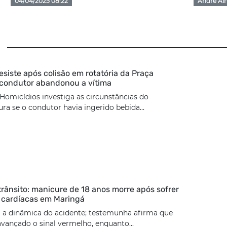
04/04/2025 08:22
André Al
esiste após colisão em rotatória da Praça
 condutor abandonou a vítima
Homicídios investiga as circunstâncias do
ura se o condutor havia ingerido bebida...
trânsito: manicure de 18 anos morre após sofrer
 cardíacas em Maringá
 a dinâmica do acidente; testemunha afirma que
 avançado o sinal vermelho, enquanto...