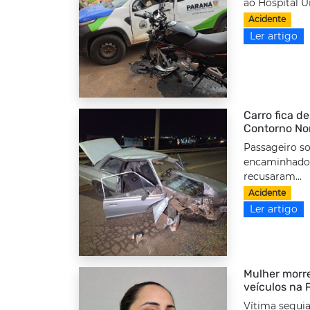
ao Hospital Un
Acidente
Ler artigo
Carro fica d
Contorno No
Passageiro so
encaminhado 
recusaram...
Acidente
Ler artigo
Mulher morre
veículos na
Vítima seguia