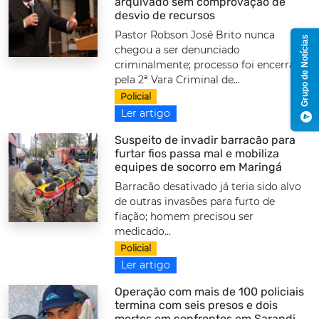
arquivado sem comprovação de
desvio de recursos
Pastor Robson José Brito nunca
Grupo de Notícias
chegou a ser denunciado
criminalmente; processo foi encerrado
pela 2ª Vara Criminal de...
Policial
Ler artigo
Suspeito de invadir barracão para
furtar fios passa mal e mobiliza
equipes de socorro em Maringá
Barracão desativado já teria sido alvo
de outras invasões para furto de
fiação; homem precisou ser
medicado...
Policial
Ler artigo
Operação com mais de 100 policiais
termina com seis presos e dois
mortos em confrontos em Sarandi