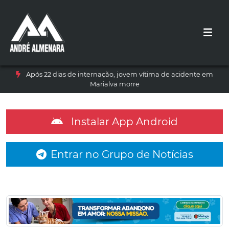
Após 22 dias de internação, jovem vítima de acidente em
Marialva morre
Instalar App Android
Entrar no Grupo de Notícias