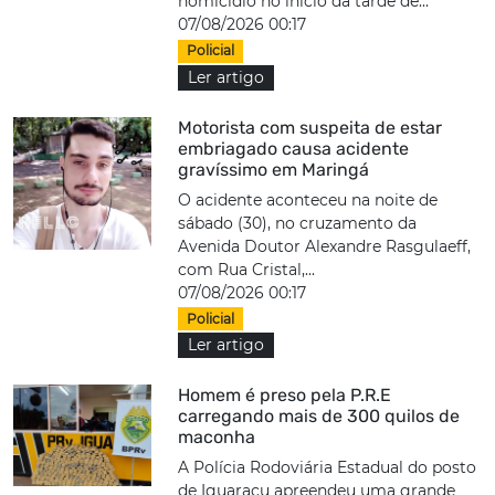
homicídio no início da tarde de...
07/08/2026 00:17
Policial
Ler artigo
Motorista com suspeita de estar
embriagado causa acidente
gravíssimo em Maringá
O acidente aconteceu na noite de
sábado (30), no cruzamento da
Avenida Doutor Alexandre Rasgulaeff,
com Rua Cristal,...
07/08/2026 00:17
Policial
Ler artigo
Homem é preso pela P.R.E
carregando mais de 300 quilos de
maconha
A Polícia Rodoviária Estadual do posto
de Iguaraçu apreendeu uma grande