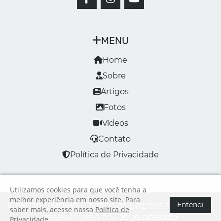
MENU
Home
Sobre
Artigos
Fotos
Vídeos
Contato
Política de Privacidade
Utilizamos cookies para que você tenha a
melhor experiência em nosso site. Para
Entendi
© ANDRÉ ALMENARA | TODOS OS DIREITOS RESERVADOS
saber mais, acesse nossa
Política de
DESENVOLVIDO POR
JÚLIO ROSSATO
Privacidade
.