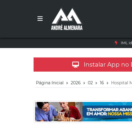
IML i
Instalar App no
Página Inicial
2026
02
16
Hospital 