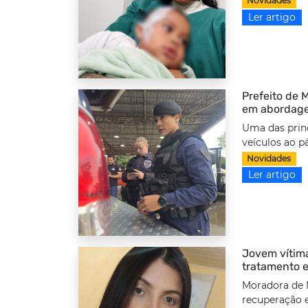
Novidades
Ler artigo
Prefeito de 
em abordagen
Uma das prin
veículos ao pá
Novidades
Ler artigo
Jovem vítima
tratamento 
Moradora de 
recuperação e