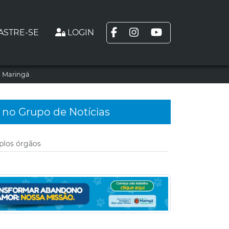
ASTRE-SE
LOGIN
m Maringá
 no Grupo de Notícias
plos órgãos