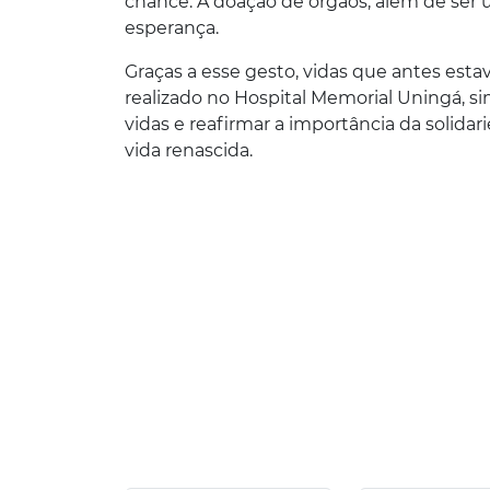
chance. A doação de órgãos, além de ser 
esperança.
Graças a esse gesto, vidas que antes est
realizado no Hospital Memorial Uningá, si
vidas e reafirmar a importância da solid
vida renascida.