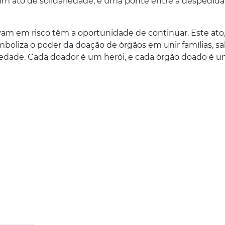
um ato de solidariedade, é uma ponte entre a despedida
avam em risco têm a oportunidade de continuar. Este ato
mboliza o poder da doação de órgãos em unir famílias, sa
ariedade. Cada doador é um herói, e cada órgão doado é 