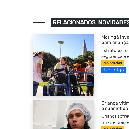
RELACIONADOS: NOVIDADE
Maringá inve
para criança
Estruturas fo
segurança e e
Novidades
Ler artigo
Criança víti
é submetida
Criança sofre
tórax e braço