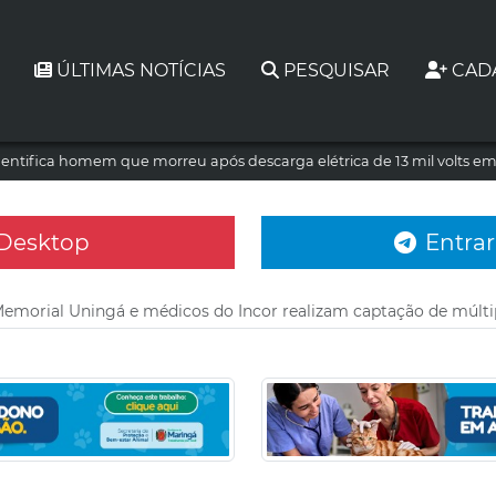
ÚLTIMAS NOTÍCIAS
PESQUISAR
CAD
dentifica homem que morreu após descarga elétrica de 13 mil volts e
 Desktop
Entrar
Memorial Uningá e médicos do Incor realizam captação de múlti