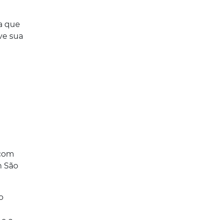
a que
ve sua
 com
m São
o