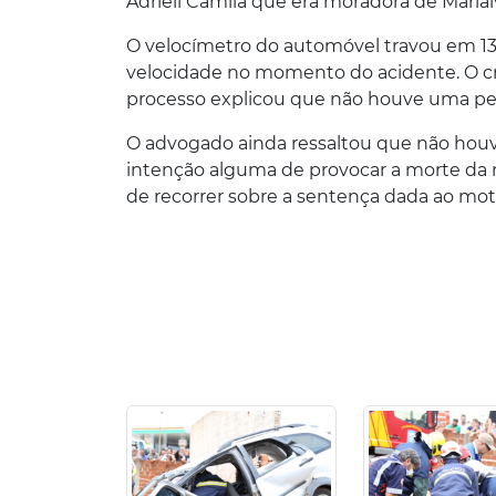
Adrieli Camila que era moradora de Marial
O velocímetro do automóvel travou em 130
velocidade no momento do acidente. O cr
processo explicou que não houve uma perí
O advogado ainda ressaltou que não houv
intenção alguma de provocar a morte da n
de recorrer sobre a sentença dada ao moto