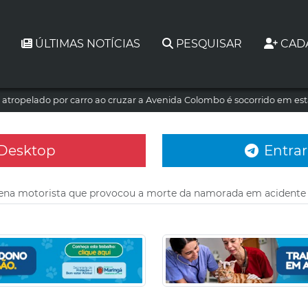
ÚLTIMAS NOTÍCIAS
PESQUISAR
CAD
atropelado por carro ao cruzar a Avenida Colombo é socorrido em es
 Desktop
Entrar
dena motorista que provocou a morte da namorada em acidente 