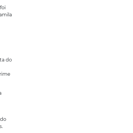
foi
amila
ta do
crime
a
 do
s.