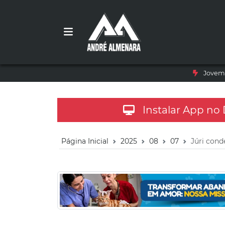
Jovem 
Instalar App no
Página Inicial
2025
08
07
Júri con