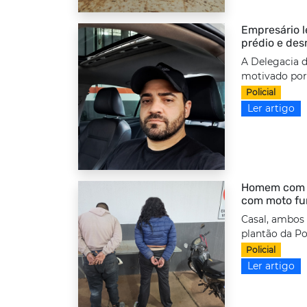
Empresário l
prédio e des
A Delegacia d
motivado por 
Policial
Ler artigo
Homem com to
com moto fu
Casal, ambos
plantão da Po
Policial
Ler artigo