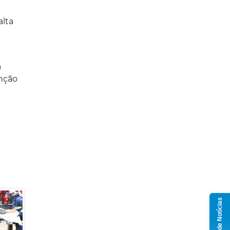
alta
a
enção
Grupo de Notícias