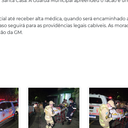
l Santa Casa. A Guarda Municipal apreendeu o facão e u
cial até receber alta médica, quando será encaminhado 
caso seguirá para as providências legais cabíveis. As mora
ção da GM.