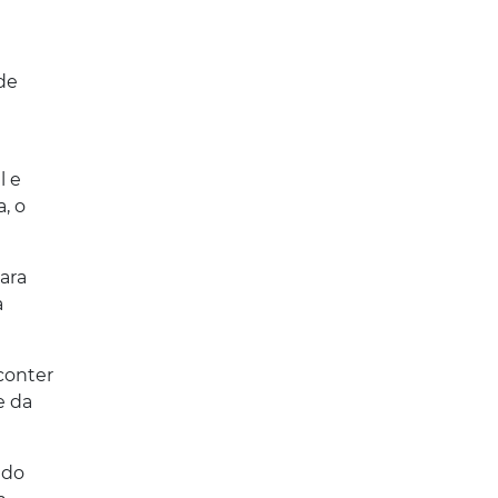
de
l e
, o
para
a
conter
e da
ado