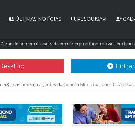
ÚLTIMAS NOTÍCIAS
PESQUISAR
CAD
Corpo de homem é localizado em córrego no fundo de vale em Maria
 Desktop
Entrar
48 anos ameaça agentes da Guarda Municipal com facão e ac