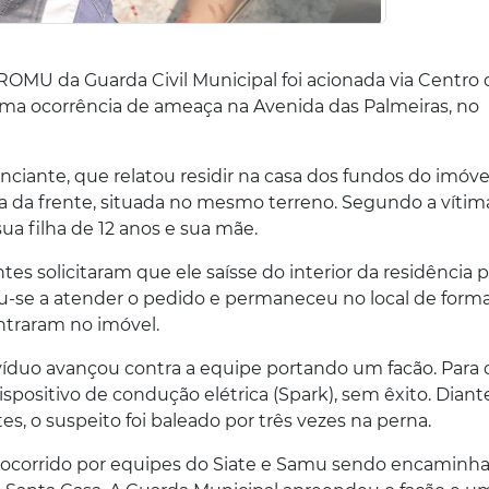
 ROMU da Guarda Civil Municipal foi acionada via Centro 
uma ocorrência de ameaça na Avenida das Palmeiras, no
nciante, que relatou residir na casa dos fundos do imóve
ia da frente, situada no mesmo terreno. Segundo a vítima
a filha de 12 anos e sua mãe.
es solicitaram que ele saísse do interior da residência 
-se a atender o pedido e permaneceu no local de form
entraram no imóvel.
ivíduo avançou contra a equipe portando um facão. Para 
dispositivo de condução elétrica (Spark), sem êxito. Diant
, o suspeito foi baleado por três vezes na perna.
 socorrido por equipes do Siate e Samu sendo encaminh