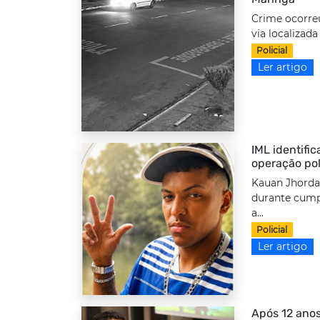
Crime ocorre
via localizada
Policial
Ler artigo
IML identifi
operação pol
Kauan Jhordan
durante cump
a...
Policial
Ler artigo
Após 12 anos