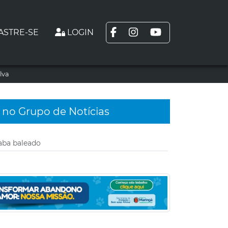
ASTRE-SE
LOGIN
lva
 no Grupo de Notícias
aba baleado