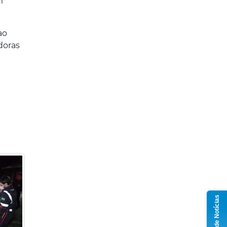
m
ao
doras
Grupo de Notícias