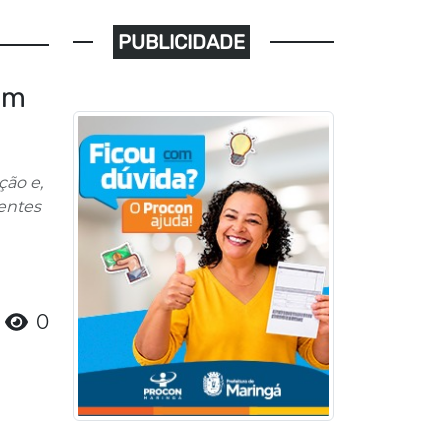
PUBLICIDADE
om
ção e,
gentes
0