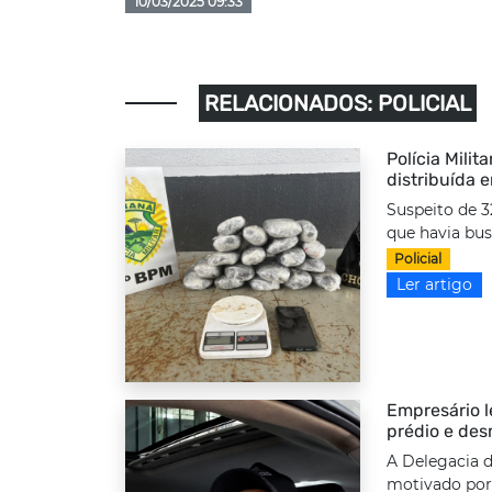
10/03/2025 09:33
RELACIONADOS: POLICIAL
Polícia Milit
distribuída 
Suspeito de 3
que havia bus
Policial
Ler artigo
Empresário l
prédio e des
A Delegacia d
motivado por 