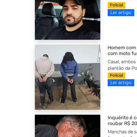
Policial
Ler artigo
Homem com to
com moto fu
Casal, ambos
plantão da Po
Policial
Ler artigo
Inquérito é 
roubar R$ 20
Manchas de s