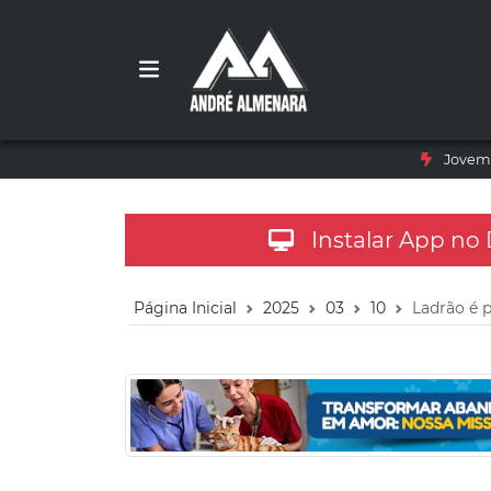
Jovem 
Instalar App no
Página Inicial
2025
03
10
Ladrão é p