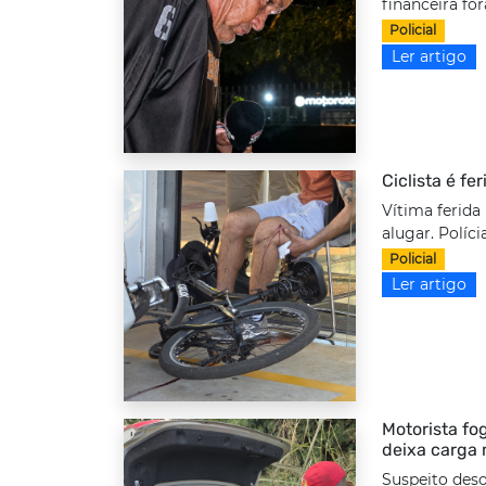
financeira fo
Policial
Ler artigo
Ciclista é fe
Vítima ferida
alugar. Políci
Policial
Ler artigo
Motorista fo
deixa carga 
Suspeito deso