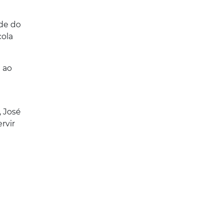
rde do
cola
 ao
, José
rvir