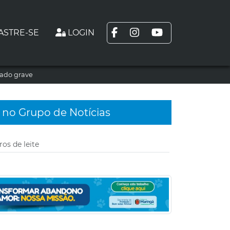
ASTRE-SE
LOGIN
tado grave
 no Grupo de Notícias
ros de leite