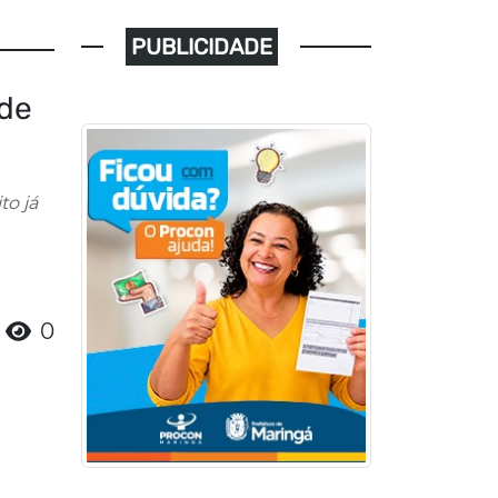
PUBLICIDADE
 de
to já
0