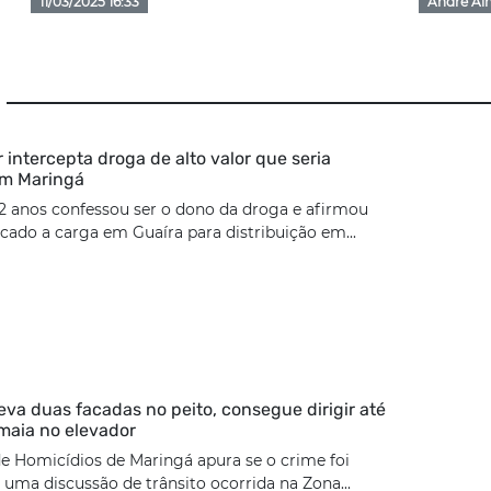
11/03/2025 16:33
André Al
ar intercepta droga de alto valor que seria
em Maringá
2 anos confessou ser o dono da droga e afirmou
cado a carga em Guaíra para distribuição em...
eva duas facadas no peito, consegue dirigir até
maia no elevador
e Homicídios de Maringá apura se o crime foi
uma discussão de trânsito ocorrida na Zona...