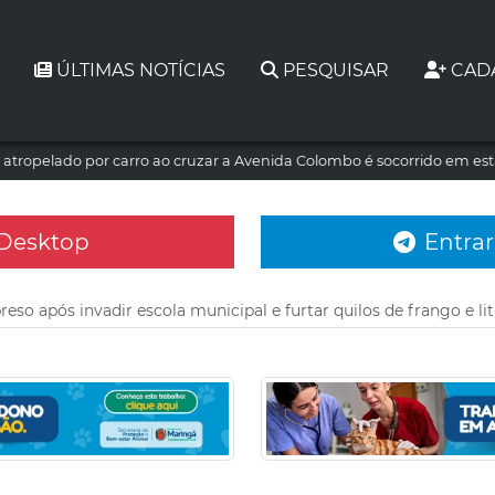
ÚLTIMAS NOTÍCIAS
PESQUISAR
CAD
atropelado por carro ao cruzar a Avenida Colombo é socorrido em es
 Desktop
Entrar
reso após invadir escola municipal e furtar quilos de frango e lit