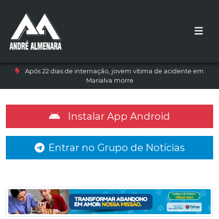
Após 22 dias de internação, jovem vítima de acidente em
Marialva morre
Instalar App Android
Entrar no Grupo de Notícias