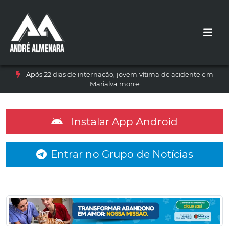
Após 22 dias de internação, jovem vítima de acidente em
Marialva morre
Instalar App Android
Entrar no Grupo de Notícias