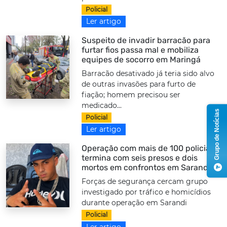
Policial
Ler artigo
Suspeito de invadir barracão para
furtar fios passa mal e mobiliza
equipes de socorro em Maringá
Barracão desativado já teria sido alvo
de outras invasões para furto de
fiação; homem precisou ser
medicado...
Grupo de Notícias
Policial
Ler artigo
Operação com mais de 100 policiais
termina com seis presos e dois
mortos em confrontos em Sarandi
Forças de segurança cercam grupo
investigado por tráfico e homicídios
durante operação em Sarandi
Policial
Ler artigo