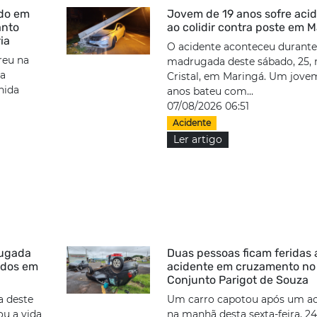
ido em
Jovem de 19 anos sofre aci
anto
ao colidir contra poste em 
ia
O acidente aconteceu durante
reu na
madrugada deste sábado, 25, 
ma
Cristal, em Maringá. Um jove
nida
anos bateu com...
07/08/2026 06:51
Acidente
Ler artigo
rugada
Duas pessoas ficam feridas
ridos em
acidente em cruzamento no
Conjunto Parigot de Souza
 deste
Um carro capotou após um ac
ou a vida
na manhã desta sexta-feira, 24