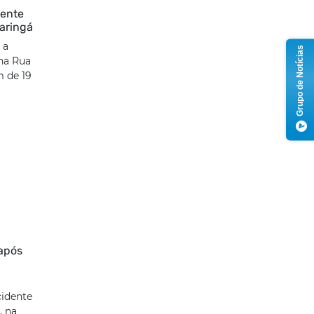
dente
Maringá
 a
Grupo de Notícias
na Rua
m de 19
 após
idente
, na