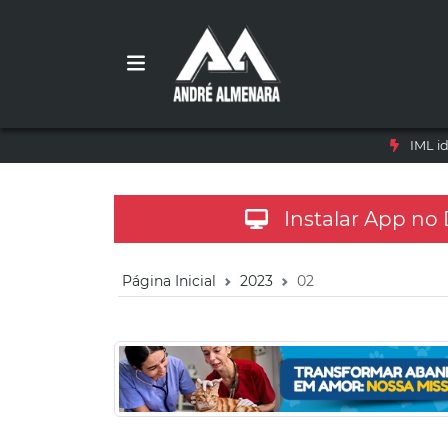
IML i
Instalar App no
Página Inicial
2023
02