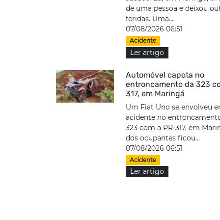
de uma pessoa e deixou out
feridas. Uma...
07/08/2026 06:51
Acidente
Ler artigo
Automóvel capota no
entroncamento da 323 c
317, em Maringá
Um Fiat Uno se envolveu 
acidente no entroncament
323 com a PR-317, em Mar
dos ocupantes ficou...
07/08/2026 06:51
Acidente
Ler artigo