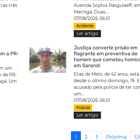
ras três
Avenida Sophia Rasgulaeff, e
Maringá. Duas...
07/08/2026 06:51
Acidente
Ler artigo
Justiça converte prisão em
om a PR-
flagrante em preventiva de
homem que cometeu homicí
em Sarandi
em um
Elias de Melo, de 42 anos, está
o da PR-
desde o último domingo, 19. E
ingá. Um
acusado pela polícia de ter c
um...
07/08/2026 06:51
Policial
Ler artigo
1
2
3
Próxima
Úl