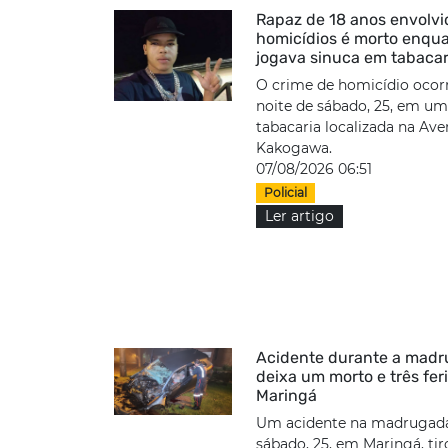
Rapaz de 18 anos envolv
homicídios é morto enqu
jogava sinuca em tabacar
O crime de homicídio ocor
noite de sábado, 25, em u
tabacaria localizada na Ave
Kakogawa.
07/08/2026 06:51
Policial
Ler artigo
Acidente durante a mad
deixa um morto e três fe
Maringá
Um acidente na madrugada
sábado, 25, em Maringá, tir