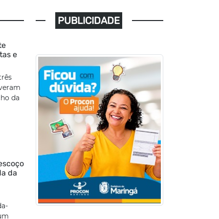
PUBLICIDADE
te
tas e
três
lveram
cho da
pescoço
da da
da-
 um