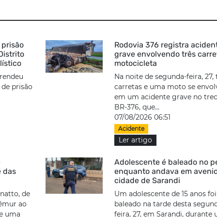
prisão
Rodovia 376 registra aciden
istrito
grave envolvendo três carre
lístico
motocicleta
prendeu
Na noite de segunda-feira, 27, 
e prisão
carretas e uma moto se envo
em um acidente grave no tre
BR-376, que...
07/08/2026 06:51
Acidente
Ler artigo
e
Adolescente é baleado no 
e das
enquanto andava em aveni
cidade de Sarandi
natto, de
Um adolescente de 15 anos foi
fêmur ao
baleado na tarde desta segun
de uma
feira, 27, em Sarandi, durante