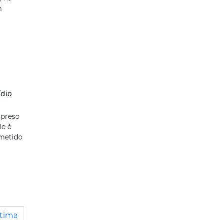
m
dio
 preso
le é
ometido
tima