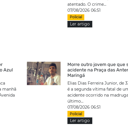
atentado. O crime...
07/08/2026 06:51
Policial
Ler artigo
er
Morre outro jovem que que 
o Azul
acidente na Praça das Ant
Maringá
sca
Elias Dias Ferreira Junior, de 3
na manhã
é a segunda vítima fatal de u
 Avenida
acidente ocorrido na madrug
último...
07/08/2026 06:51
Policial
Ler artigo