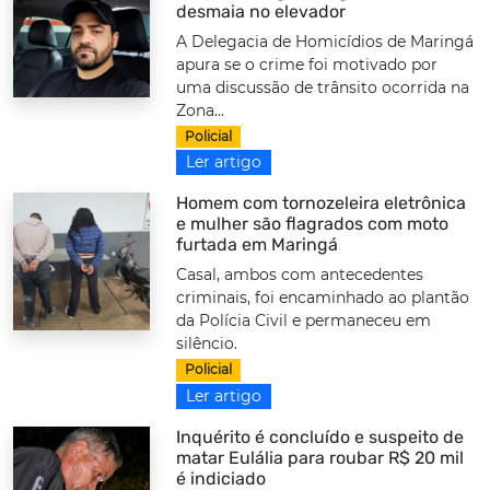
desmaia no elevador
A Delegacia de Homicídios de Maringá
apura se o crime foi motivado por
uma discussão de trânsito ocorrida na
Zona...
Policial
Ler artigo
Homem com tornozeleira eletrônica
e mulher são flagrados com moto
furtada em Maringá
Casal, ambos com antecedentes
criminais, foi encaminhado ao plantão
da Polícia Civil e permaneceu em
silêncio.
Policial
Ler artigo
Inquérito é concluído e suspeito de
matar Eulália para roubar R$ 20 mil
é indiciado