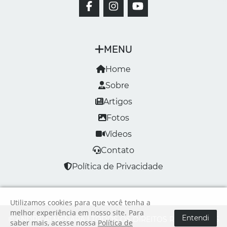
MENU
Home
Sobre
Artigos
Fotos
Vídeos
Contato
Política de Privacidade
Utilizamos cookies para que você tenha a
melhor experiência em nosso site. Para
Entendi
© ANDRÉ ALMENARA | TODOS OS DIREITOS RESERVADOS
saber mais, acesse nossa
Política de