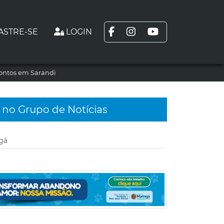
ASTRE-SE
LOGIN
rontos em Sarandi
 no Grupo de Notícias
gá