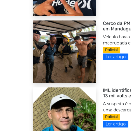
Cerco da PM 
em Mandag
Veículo havia
madrugada e f
Policial
Ler artigo
IML identifi
13 mil volts
A suspeita é 
uma descarga 
Policial
Ler artigo