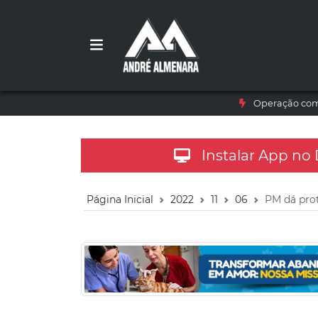
Operação com 
Instalar App no
Página Inicial
2022
11
06
PM dá pro