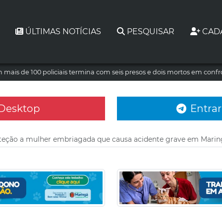
ÚLTIMAS NOTÍCIAS
PESQUISAR
CAD
mais de 100 policiais termina com seis presos e dois mortos em conf
 Desktop
Entrar
teção a mulher embriagada que causa acidente grave em Marin