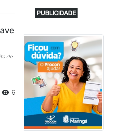
PUBLICIDADE
rave
ita de
6