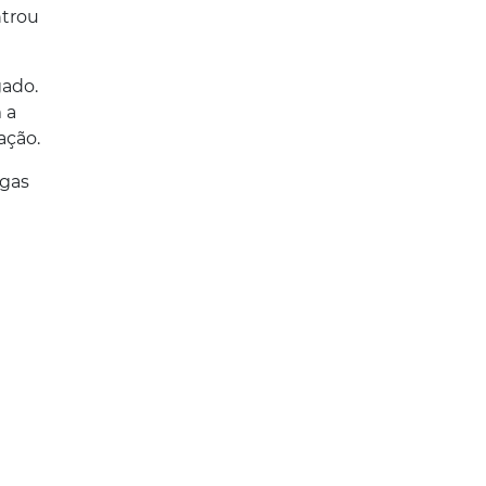
ntrou
gado.
 a
ação.
egas