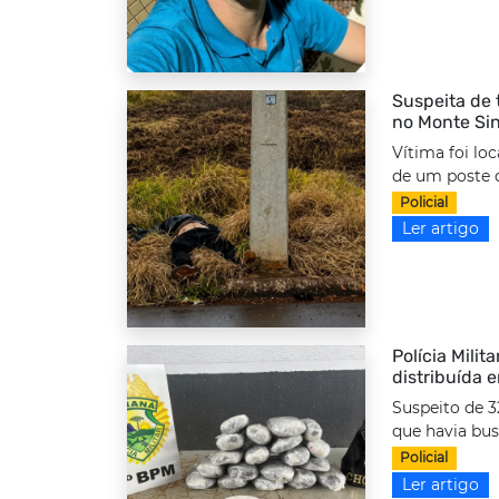
Suspeita de 
no Monte Sin
Vítima foi lo
de um poste d
Policial
Ler artigo
Polícia Milit
distribuída 
Suspeito de 3
que havia bus
Policial
Ler artigo