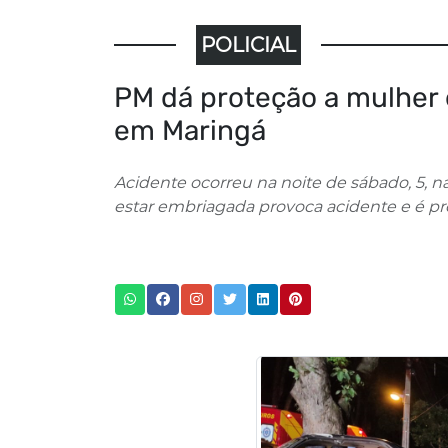
POLICIAL
PM dá proteção a mulher
em Maringá
Acidente ocorreu na noite de sábado, 5, n
estar embriagada provoca acidente e é pr