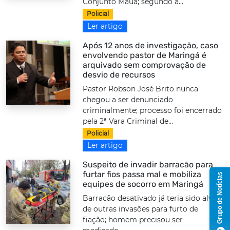
Conjunto Mauá; segundo a...
Policial
Ler artigo
Após 12 anos de investigação, caso
envolvendo pastor de Maringá é
arquivado sem comprovação de
desvio de recursos
Pastor Robson José Brito nunca
chegou a ser denunciado
criminalmente; processo foi encerrado
pela 2ª Vara Criminal de...
Policial
Ler artigo
Suspeito de invadir barracão para
furtar fios passa mal e mobiliza
Grupo de Notícias
equipes de socorro em Maringá
Barracão desativado já teria sido alvo
de outras invasões para furto de
fiação; homem precisou ser