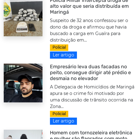
Polícia Militar intercepta droga de
alto valor que seria distribuída em
Maringá
Suspeito de 32 anos confessou ser o
dono da droga e afirmou que havia
buscado a carga em Guaíra para
distribuição em...
Policial
Ler artigo
Empresário leva duas facadas no
peito, consegue dirigir até prédio e
desmaia no elevador
A Delegacia de Homicídios de Maringá
apura se o crime foi motivado por
uma discussão de trânsito ocorrida na
Zona...
Policial
Ler artigo
Homem com tornozeleira eletrônica
e mulher são flagrados com moto