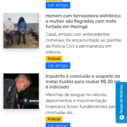
Ler artigo
Homem com tornozeleira eletrônica
e mulher são flagrados com moto
furtada em Maringá
Casal, ambos com antecedentes
criminais, foi encaminhado ao plantão
da Polícia Civil e permaneceu em
silêncio.
Policial
Ler artigo
Inquérito é concluído e suspeito de
matar Eulália para roubar R$ 20 mil
é indiciado
Grupo de Notícias
Manchas de sangue no veículo,
depoimentos e movimentação
financeira foram fundamentais para a
conclusão do...
Policial
Ler artigo