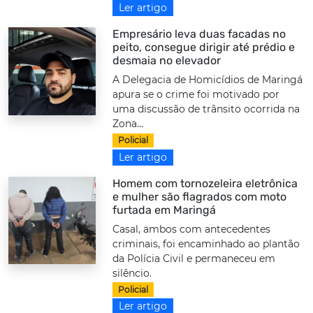
Ler artigo
Empresário leva duas facadas no
peito, consegue dirigir até prédio e
desmaia no elevador
A Delegacia de Homicídios de Maringá
apura se o crime foi motivado por
uma discussão de trânsito ocorrida na
Zona...
Policial
Ler artigo
Homem com tornozeleira eletrônica
e mulher são flagrados com moto
furtada em Maringá
Casal, ambos com antecedentes
criminais, foi encaminhado ao plantão
da Polícia Civil e permaneceu em
silêncio.
Policial
Ler artigo