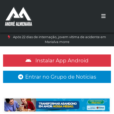
Após 22 dias de internação, jovem vítima de acidente em
Marialva morre
Instalar App Android
Entrar no Grupo de Notícias