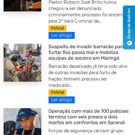
Pastor Robson José Brito nunca
chegou a ser denunciado
Grupo de Notícias
criminalmente; processo foi encerrado
pela 2ª Vara Criminal de...
Policial
Ler artigo
Suspeito de invadir barracão para
furtar fios passa mal e mobiliza
equipes de socorro em Maringá
Barracão desativado já teria sido alvo
de outras invasões para furto de
fiação; homem precisou ser
medicado...
Policial
Ler artigo
Operação com mais de 100 policiais
termina com seis presos e dois
mortos em confrontos em Sarandi
Forças de segurança cercam grupo