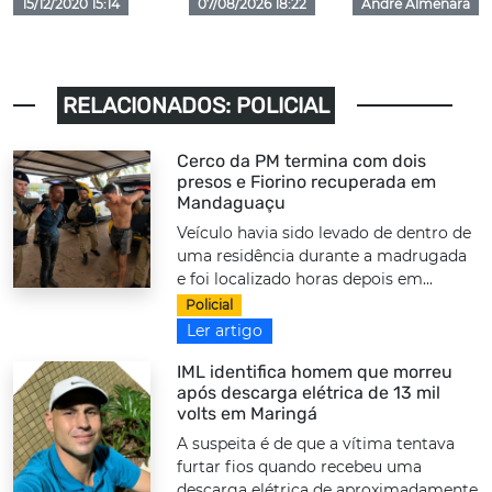
15/12/2020 15:14
07/08/2026 18:22
André Almenara
RELACIONADOS: POLICIAL
Cerco da PM termina com dois
presos e Fiorino recuperada em
Mandaguaçu
Veículo havia sido levado de dentro de
uma residência durante a madrugada
e foi localizado horas depois em...
Policial
Ler artigo
IML identifica homem que morreu
após descarga elétrica de 13 mil
volts em Maringá
A suspeita é de que a vítima tentava
furtar fios quando recebeu uma
descarga elétrica de aproximadamente