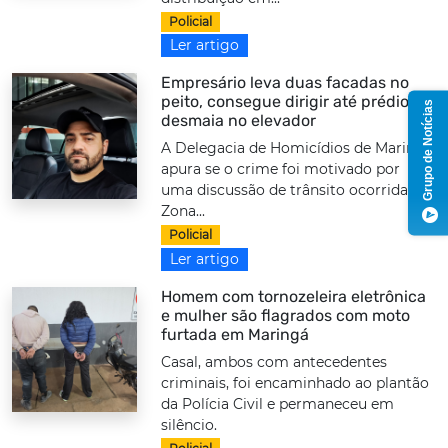
Policial
Ler artigo
Empresário leva duas facadas no
peito, consegue dirigir até prédio e
Grupo de Notícias
desmaia no elevador
A Delegacia de Homicídios de Maringá
apura se o crime foi motivado por
uma discussão de trânsito ocorrida na
Zona...
Policial
Ler artigo
Homem com tornozeleira eletrônica
e mulher são flagrados com moto
furtada em Maringá
Casal, ambos com antecedentes
criminais, foi encaminhado ao plantão
da Polícia Civil e permaneceu em
silêncio.