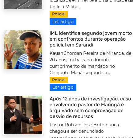
localizada em frente a uma unidade da
Polícia Militar.
Policial
Ler artigo
IML identifica segundo jovem morto
em confrontos durante operação
policial em Sarandi
Kauan Jhordan Pereira de Miranda, de
20 anos, foi baleado durante
cumprimento de mandado no
Conjunto Mauá; segundo a...
Policial
Ler artigo
Após 12 anos de investigação, caso
envolvendo pastor de Maringá é
arquivado sem comprovação de
desvio de recursos
Pastor Robson José Brito nunca
chegou a ser denunciado
criminalmente; processo foi encerrado