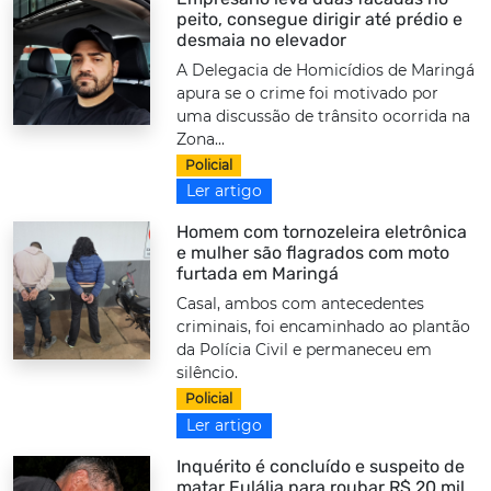
peito, consegue dirigir até prédio e
desmaia no elevador
A Delegacia de Homicídios de Maringá
apura se o crime foi motivado por
uma discussão de trânsito ocorrida na
Zona...
Policial
Ler artigo
Homem com tornozeleira eletrônica
e mulher são flagrados com moto
furtada em Maringá
Casal, ambos com antecedentes
criminais, foi encaminhado ao plantão
da Polícia Civil e permaneceu em
silêncio.
Policial
Ler artigo
Inquérito é concluído e suspeito de
matar Eulália para roubar R$ 20 mil