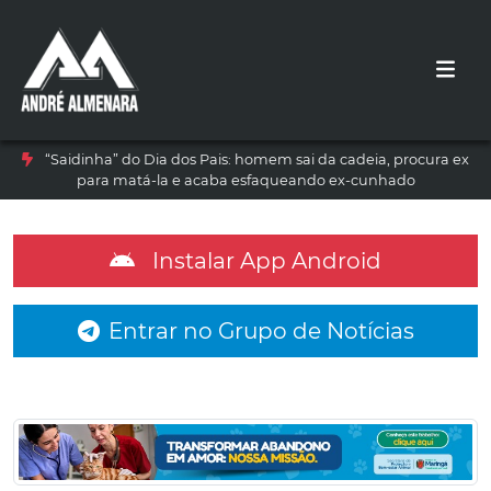
“Saidinha” do Dia dos Pais: homem sai da cadeia, procura ex
para matá-la e acaba esfaqueando ex-cunhado
Instalar App Android
Entrar no Grupo de Notícias