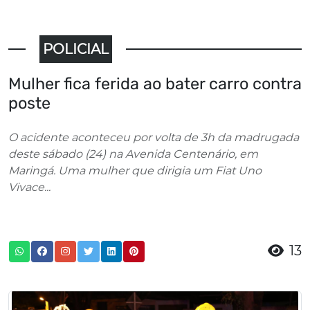
POLICIAL
Mulher fica ferida ao bater carro contra
poste
O acidente aconteceu por volta de 3h da madrugada
deste sábado (24) na Avenida Centenário, em
Maringá. Uma mulher que dirigia um Fiat Uno
Vivace...
13