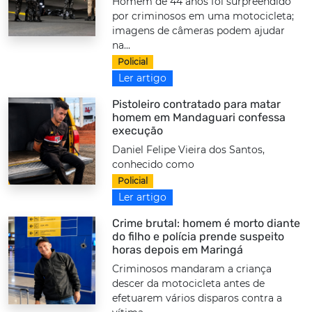
Homem de 44 anos foi surpreendido
por criminosos em uma motocicleta;
imagens de câmeras podem ajudar
na...
Policial
Ler artigo
Pistoleiro contratado para matar
homem em Mandaguari confessa
execução
Daniel Felipe Vieira dos Santos,
conhecido como
Policial
Ler artigo
Crime brutal: homem é morto diante
do filho e polícia prende suspeito
horas depois em Maringá
Criminosos mandaram a criança
descer da motocicleta antes de
efetuarem vários disparos contra a