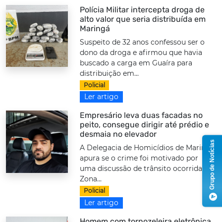
Polícia Militar intercepta droga de
alto valor que seria distribuída em
Maringá
Suspeito de 32 anos confessou ser o
dono da droga e afirmou que havia
buscado a carga em Guaíra para
distribuição em...
Policial
Ler artigo
Empresário leva duas facadas no
peito, consegue dirigir até prédio e
desmaia no elevador
Grupo de Notícias
A Delegacia de Homicídios de Maringá
apura se o crime foi motivado por
uma discussão de trânsito ocorrida na
Zona...
Policial
Ler artigo
Homem com tornozeleira eletrônica