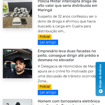
Polícia Militar intercepta droga de
alto valor que seria distribuída em
Maringá
Suspeito de 32 anos confessou ser o
dono da droga e afirmou que havia
buscado a carga em Guaíra para
distribuição em...
Policial
Ler artigo
Empresário leva duas facadas no
peito, consegue dirigir até prédio e
desmaia no elevador
Grupo de Notícias
A Delegacia de Homicídios de Maringá
apura se o crime foi motivado por
uma discussão de trânsito ocorrida na
Zona...
Policial
Ler artigo
Homem com tornozeleira eletrônica