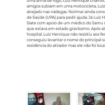
uma arma de fogo, Luiz Henrique chamou
amigos subiam em uma motocicleta, Luiz f
alvejado nas nádegas. Norimar ainda cons
de Saúde (UPA) para pedir ajuda. Já Luiz
Siate com apoio de um médico do Samu ra
que estava em estado gravíssimo. Após 
hospital, Luiz Henrique não resistiu aos f
conseguiu levantar o nome do principal su
residência do atirador mas ele não foi lo