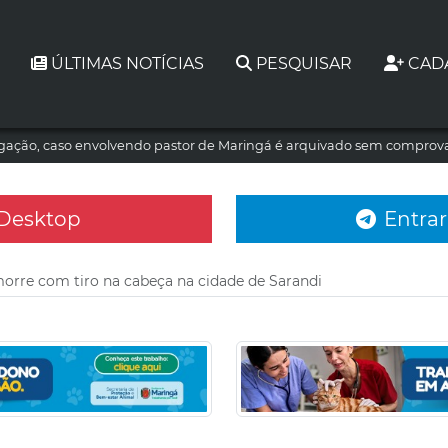
ÚLTIMAS NOTÍCIAS
PESQUISAR
CAD
tigação, caso envolvendo pastor de Maringá é arquivado sem comprova
 Desktop
Entrar
re com tiro na cabeça na cidade de Sarandi