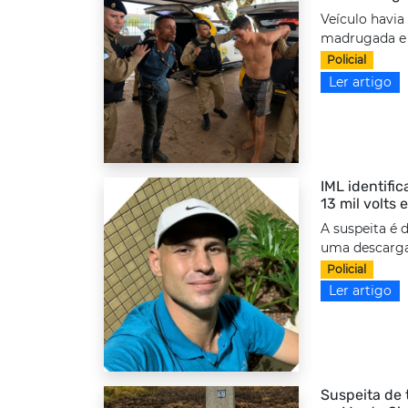
Veículo havia
madrugada e f
Policial
Ler artigo
IML identifi
13 mil volts
A suspeita é 
uma descarga 
Policial
Ler artigo
Suspeita de 