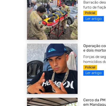
Barracão desa
furto de fiaç
Policial
Ler artigo
Operação com
e dois morto
Forças de seg
homicídios d
Policial
Ler artigo
Cerco da PM 
em Mandag