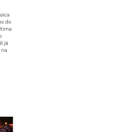
sica
es do
ítima
o
i já
m na