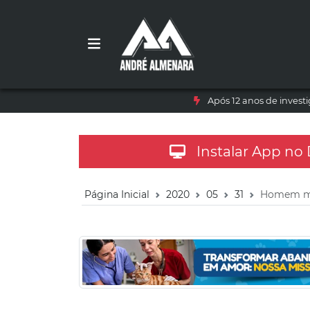
Após 12 anos de inves
Instalar App no
Página Inicial
2020
05
31
Homem mor