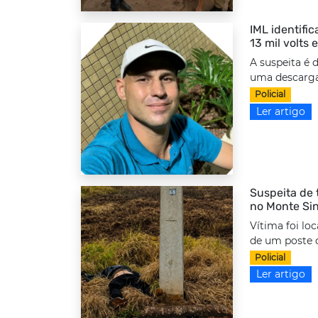
IML identifi
13 mil volts
A suspeita é 
uma descarga 
Policial
Ler artigo
Suspeita de 
no Monte Sin
Vítima foi lo
de um poste d
Policial
Ler artigo