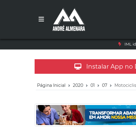
IML i
Instalar App no
Página Inicial
2020
01
07
Motociclis