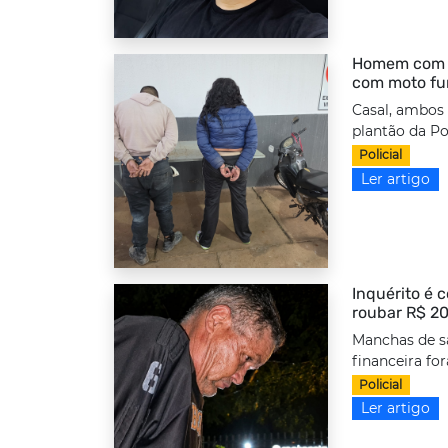
Homem com to
com moto fu
Casal, ambos
plantão da Po
Policial
Ler artigo
Inquérito é 
roubar R$ 20
Manchas de s
financeira fo
Policial
Ler artigo