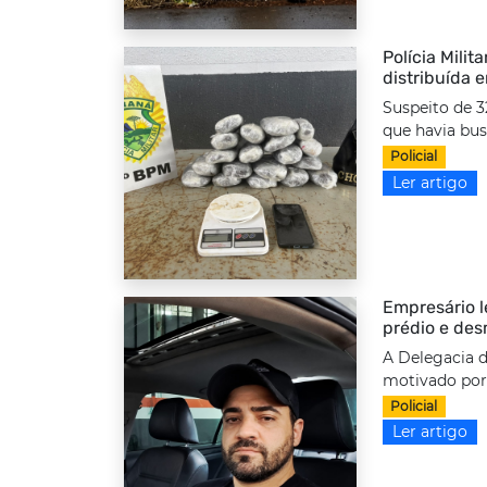
Polícia Milit
distribuída 
Suspeito de 3
que havia bus
Policial
Ler artigo
Empresário l
prédio e des
A Delegacia d
motivado por 
Policial
Ler artigo