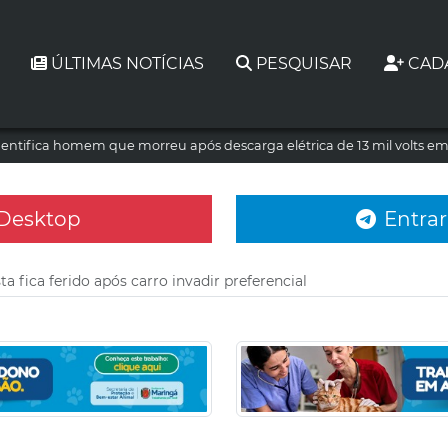
ÚLTIMAS NOTÍCIAS
PESQUISAR
CAD
dentifica homem que morreu após descarga elétrica de 13 mil volts e
 Desktop
Entrar
ta fica ferido após carro invadir preferencial