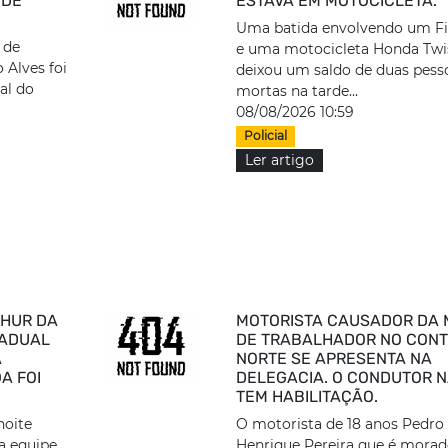
 DE
ESTAVA EM MOTOCICLETA.
Uma batida envolvendo um Fi
 de
e uma motocicleta Honda Twi
 Alves foi
deixou um saldo de duas pess
ial do
mortas na tarde...
08/08/2026 10:59
Policial
Ler artigo
AHUR DA
MOTORISTA CAUSADOR DA 
TADUAL
DE TRABALHADOR NO CON
A
NORTE SE APRESENTA NA
A FOI
DELEGACIA. O CONDUTOR 
TEM HABILITAÇÃO.
noite
O motorista de 18 anos Pedro
la equipe
Henrique Pereira que é morad