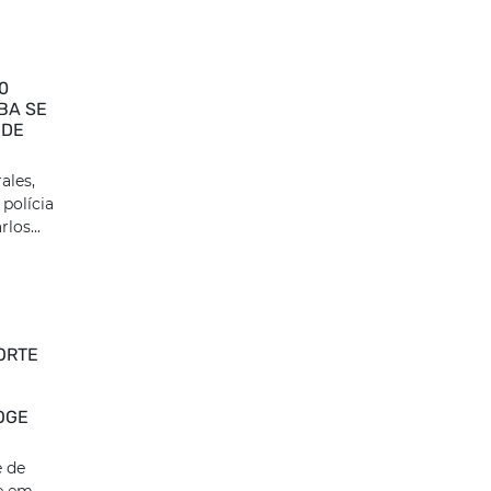
0
BA SE
 DE
ales,
polícia
los...
ORTE
OGE
e de
e em