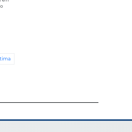
do
tima