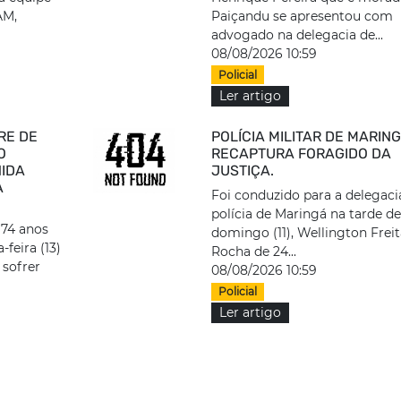
AM,
Paiçandu se apresentou com
advogado na delegacia de...
08/08/2026 10:59
Policial
Ler artigo
RE DE
POLÍCIA MILITAR DE MARIN
O
RECAPTURA FORAGIDO DA
NIDA
JUSTIÇA.
A
Foi conduzido para a delegaci
polícia de Maringá na tarde de
 74 anos
domingo (11), Wellington Freit
-feira (13)
Rocha de 24...
sofrer
08/08/2026 10:59
Policial
Ler artigo