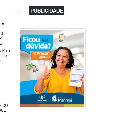
PUBLICIDADE
IA
DO
R
.
s Maia
s do
o
PICO
QUE