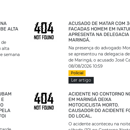
 NA
ACUSADO DE MATAR COM 3
BE ALTA
FACADAS HOMEM EM IVATU
APRESENTA NA DELEGACIA
MARINGÁ.
o de
Na presença do advogado Mor
 alta
se apresentou na delegacia de 
 de semana
de Maringá, o acusado José Car
08/08/2026 10:59
Policial
Ler artigo
OUBAM
ACIDENTE NO CONTORNO N
 E
EM MARINGÁ DEIXA
CO
MOTOCICLISTA MORTO.
 PELA
CAUSADOR DO ACIDENTE F
FOI
DO LOCAL.
O acidente aconteceu na noit
 tarde
sábado (10) no Contorno Nort