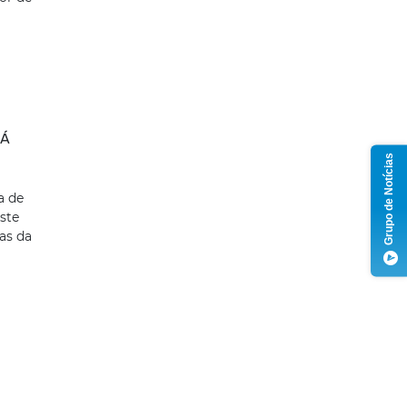
GÁ
Grupo de Notícias
a de
ste
as da