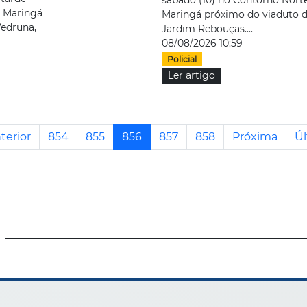
m Maringá
Maringá próximo do viaduto 
Vedruna,
Jardim Rebouças....
08/08/2026 10:59
Policial
Ler artigo
terior
854
855
856
857
858
Próxima
Úl