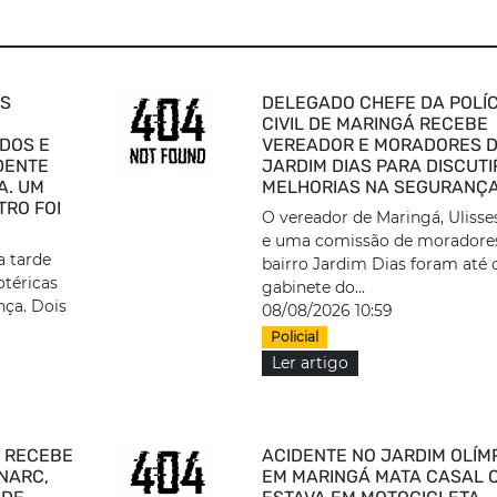
IS
DELEGADO CHEFE DA POLÍC
CIVIL DE MARINGÁ RECEBE
DOS E
VEREADOR E MORADORES 
DENTE
JARDIM DIAS PARA DISCUTI
A. UM
MELHORIAS NA SEGURANÇA
TRO FOI
O vereador de Maringá, Ulisse
e uma comissão de moradore
a tarde
bairro Jardim Dias foram até 
otéricas
gabinete do...
nça. Dois
08/08/2026 10:59
Policial
Ler artigo
 RECEBE
ACIDENTE NO JARDIM OLÍM
NARC,
EM MARINGÁ MATA CASAL 