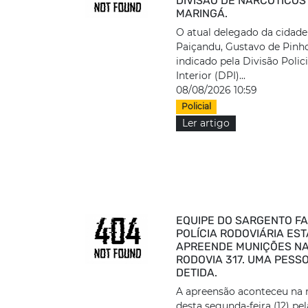
DIVISÃO DE NARCÓTICOS
MARINGÁ.
O atual delegado da cidade
Paiçandu, Gustavo de Pinho
indicado pela Divisão Polic
Interior (DPI)...
08/08/2026 10:59
Policial
Ler artigo
EQUIPE DO SARGENTO F
POLÍCIA RODOVIÁRIA ES
APREENDE MUNIÇÕES N
RODOVIA 317. UMA PESSO
DETIDA.
A apreensão aconteceu na 
desta segunda-feira (12) pe