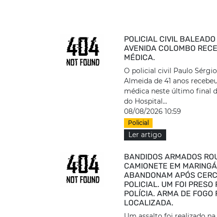
POLICIAL CIVIL BALEADO
AVENIDA COLOMBO RECE
MÉDICA.
O policial civil Paulo Sérgi
Almeida de 41 anos recebeu
médica neste último final
do Hospital...
08/08/2026 10:59
Policial
Ler artigo
BANDIDOS ARMADOS R
CAMIONETE EM MARINGÁ
ABANDONAM APÓS CER
POLICIAL. UM FOI PRESO
POLÍCIA. ARMA DE FOGO 
LOCALIZADA.
Um assalto foi realizado na