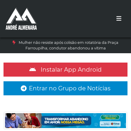
Mulher não resiste após colisão em rotatória da Praça
Farroupilha; condutor abandonou a vítima
Instalar App Android
Entrar no Grupo de Notícias