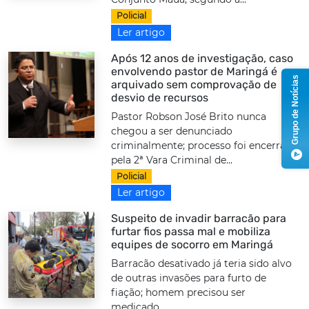
Policial
Ler artigo
Após 12 anos de investigação, caso
envolvendo pastor de Maringá é
Grupo de Notícias
arquivado sem comprovação de
desvio de recursos
Pastor Robson José Brito nunca
chegou a ser denunciado
criminalmente; processo foi encerrado
pela 2ª Vara Criminal de...
Policial
Ler artigo
Suspeito de invadir barracão para
furtar fios passa mal e mobiliza
equipes de socorro em Maringá
Barracão desativado já teria sido alvo
de outras invasões para furto de
fiação; homem precisou ser
medicado...