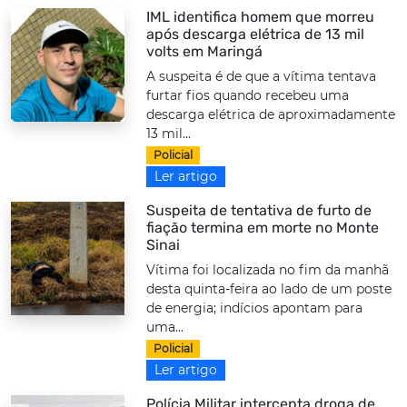
IML identifica homem que morreu
após descarga elétrica de 13 mil
volts em Maringá
A suspeita é de que a vítima tentava
furtar fios quando recebeu uma
descarga elétrica de aproximadamente
13 mil...
Policial
Ler artigo
Suspeita de tentativa de furto de
fiação termina em morte no Monte
Sinai
Vítima foi localizada no fim da manhã
desta quinta-feira ao lado de um poste
de energia; indícios apontam para
uma...
Policial
Ler artigo
Polícia Militar intercepta droga de