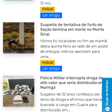
13 mil...
Policial
Ler artigo
Suspeita de tentativa de furto de
fiação termina em morte no Monte
Sinai
Vítima foi localizada no fim da manhã
desta quinta-feira ao lado de um poste
de energia; indícios apontam para
uma...
Policial
Ler artigo
Polícia Militar intercepta droga de
Grupo de Notícias
alto valor que seria distribuída em
Maringá
Suspeito de 32 anos confessou ser o
dono da droga e afirmou que havia
buscado a carga em Guaíra para
distribuição em...