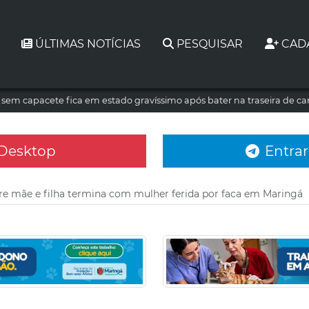
ÚLTIMAS NOTÍCIAS
PESQUISAR
CAD
a sem capacete fica em estado gravíssimo após bater na traseira de c
 Desktop
Entrar
re mãe e filha termina com mulher ferida por faca em Maringá