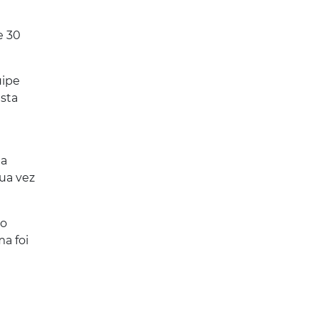
e 30
uipe
ista
 a
ua vez
do
a foi