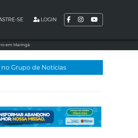
ASTRE-SE
LOGIN
arro em Maringá
 no Grupo de Notícias