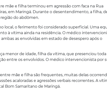
entre mãe e filha terminou em agressão com faca na Rua
eiras, em Maringá. Durante o desentendimento, a filha, d
na região do abdômen.
 local, o ferimento foi considerado superficial. Uma eq
to à vítima ainda na residência. O médico intervencion
u ambas as envolvidas em estado de desespero após o
 menor de idade, filha da vítima, que presenciou toda
ão entre os envolvidos. O médico intervencionista por s
 entre mãe e filha são frequentes, muitas delas ocorren
sões acaloradas e agressões verbais recorrentes. A vítim
tal Bom Samaritano de Maringá.