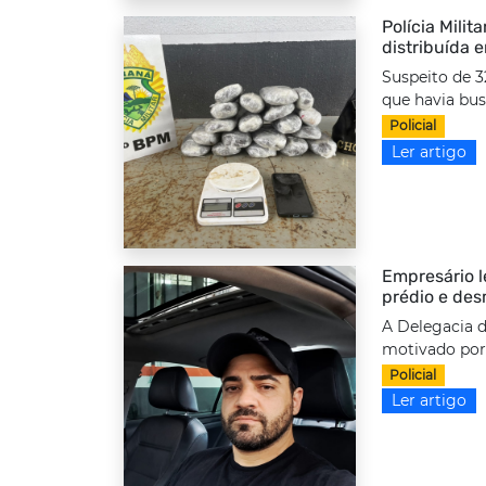
Polícia Milit
distribuída 
Suspeito de 3
que havia bus
Policial
Ler artigo
Empresário l
prédio e des
A Delegacia d
motivado por 
Policial
Ler artigo