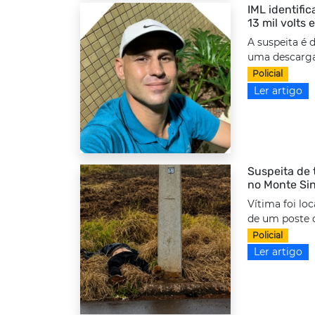
IML identifi
13 mil volts
A suspeita é 
uma descarga 
Policial
Ler artigo
Suspeita de 
no Monte Sin
Vítima foi lo
de um poste d
Policial
Ler artigo