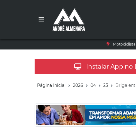
Motociclist
Instalar App no
Página Inicial
2026
04
23
Briga ent