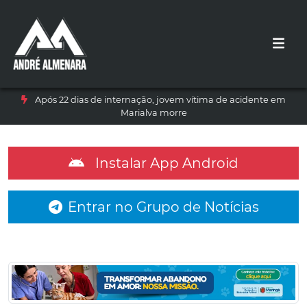
Após 22 dias de internação, jovem vítima de acidente em
Marialva morre
Instalar App Android
Entrar no Grupo de Notícias