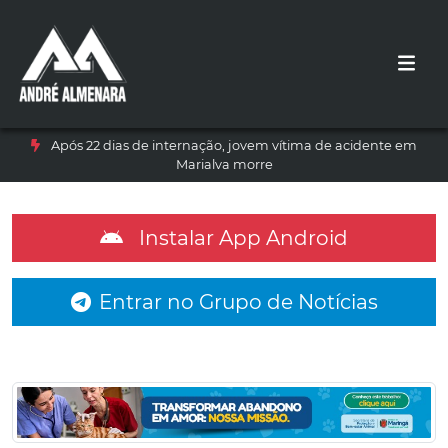
Após 22 dias de internação, jovem vítima de acidente em
Marialva morre
Instalar App Android
Entrar no Grupo de Notícias