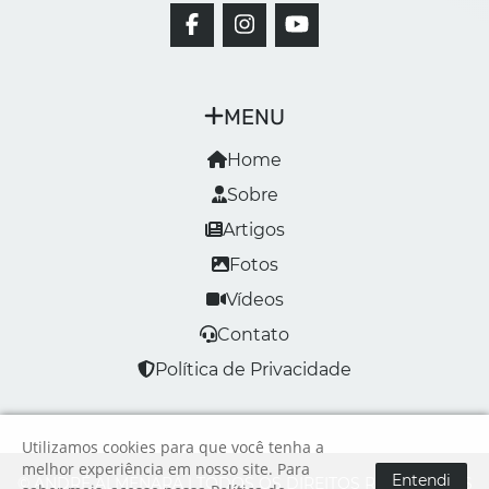
MENU
Home
Sobre
Artigos
Fotos
Vídeos
Contato
Política de Privacidade
Utilizamos cookies para que você tenha a
melhor experiência em nosso site. Para
Entendi
© ANDRÉ ALMENARA | TODOS OS DIREITOS RESERVADOS