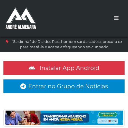
“Saidinha” do Dia dos Pais: homem sai da cadeia, procura ex
para matá-la e acaba esfaqueando ex-cunhado
Instalar App Android
Entrar no Grupo de Notícias