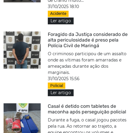
de crânio muito...
31/10/2025 18:10
Acidente
Ler artigo
Foragido da Justiça considerado de
alta periculosidade é preso pela
Polícia Civil de Maringá
O criminoso participou de um assalto
onde as vítimas foram amarradas e
ameaçadas durante ação dos
marginais.
31/10/2025 15:56
Policial
Ler artigo
Casal é detido com tabletes de
maconha após perseguição policial
Durante a fuga, o casal jogou pacotes
pela rua. Ao retornar ao trajeto, a
equipe encontrou os volumes e