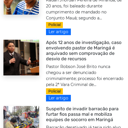
Kauan Jhordan Pereira de Miranda, de
20 anos, foi baleado durante
cumprimento de mandado no
Conjunto Mauá; segundo a...
Policial
Ler artigo
Após 12 anos de investigação, caso
envolvendo pastor de Maringá é
arquivado sem comprovação de
desvio de recursos
Pastor Robson José Brito nunca
chegou a ser denunciado
criminalmente; processo foi encerrado
pela 2ª Vara Criminal de...
Policial
Ler artigo
Suspeito de invadir barracão para
furtar fios passa mal e mobiliza
equipes de socorro em Maringá
Barracão desativado já teria sido alvo