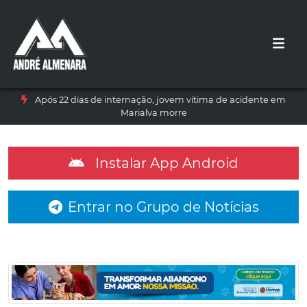
Após 22 dias de internação, jovem vítima de acidente em
Marialva morre
Instalar App Android
Entrar no Grupo de Notícias