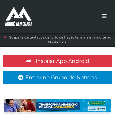
Suspeita de tentativa de furto de fiação termina em morte no
Monte Sinai
Instalar App Android
Entrar no Grupo de Notícias