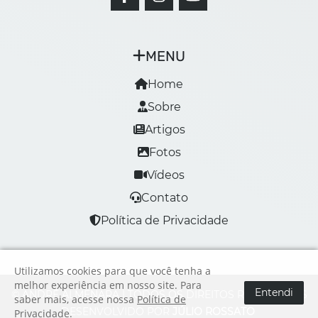
MENU
Home
Sobre
Artigos
Fotos
Vídeos
Contato
Política de Privacidade
Utilizamos cookies para que você tenha a
melhor experiência em nosso site. Para
Entendi
© ANDRÉ ALMENARA | TODOS OS DIREITOS RESERVADOS
saber mais, acesse nossa
Política de
DESENVOLVIDO POR
JÚLIO ROSSATO
Privacidade
.