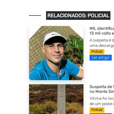
RELACIONADOS: POLICIAL
IML identifi
13 mil volts
A suspeita é 
uma descarga 
Policial
Ler artigo
Suspeita de 
no Monte Sin
Vítima foi lo
de um poste d
Policial