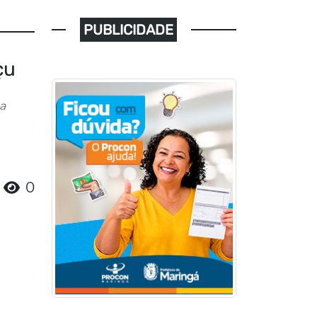
PUBLICIDADE
çu
a
0