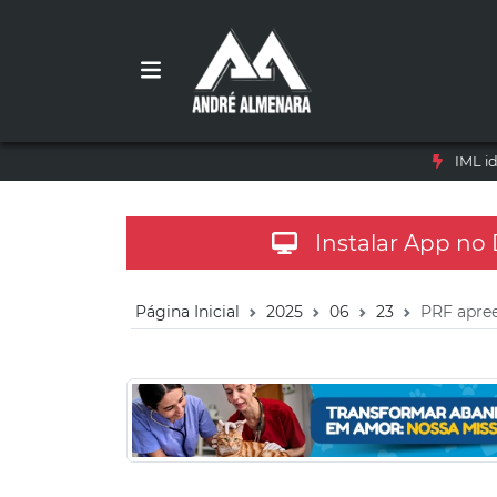
IML i
Instalar App no
Página Inicial
2025
06
23
PRF apre