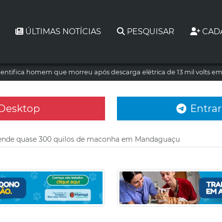
ÚLTIMAS NOTÍCIAS
PESQUISAR
CAD
dentifica homem que morreu após descarga elétrica de 13 mil volts e
 Desktop
Entrar
ende quase 300 quilos de maconha em Mandaguaçu