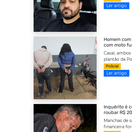
Ler artigo
Homem com to
com moto fu
Casal, ambos
plantão da Po
Policial
Ler artigo
Inquérito é 
roubar R$ 20
Manchas de s
financeira fo