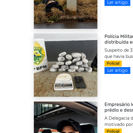
Ler artigo
Polícia Milit
distribuída 
Suspeito de 3
que havia bus
Policial
Ler artigo
Empresário l
prédio e des
A Delegacia d
motivado por 
Policial