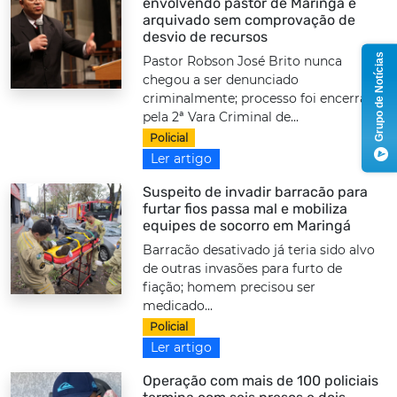
envolvendo pastor de Maringá é
arquivado sem comprovação de
desvio de recursos
Grupo de Notícias
Pastor Robson José Brito nunca
chegou a ser denunciado
criminalmente; processo foi encerrado
pela 2ª Vara Criminal de...
Policial
Ler artigo
Suspeito de invadir barracão para
furtar fios passa mal e mobiliza
equipes de socorro em Maringá
Barracão desativado já teria sido alvo
de outras invasões para furto de
fiação; homem precisou ser
medicado...
Policial
Ler artigo
Operação com mais de 100 policiais