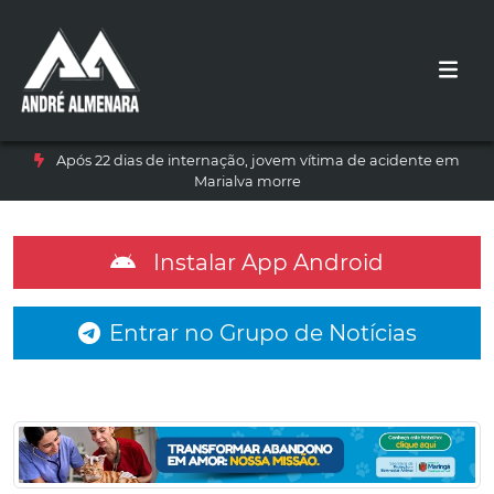
Após 22 dias de internação, jovem vítima de acidente em
Marialva morre
Instalar App Android
Entrar no Grupo de Notícias