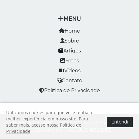
MENU
Home
Sobre
Artigos
Fotos
Vídeos
Contato
Política de Privacidade
Utilizamos cookies para que você tenha a
melhor experiência em nosso site. Para
Entendi
© ANDRÉ ALMENARA | TODOS OS DIREITOS RESERVADOS
saber mais, acesse nossa
Política de
DESENVOLVIDO POR
JÚLIO ROSSATO
Privacidade
.