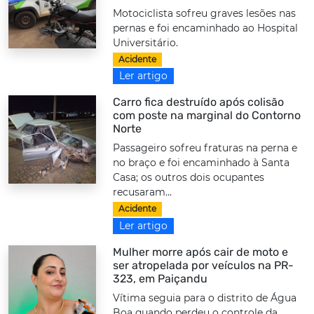
Motociclista sofreu graves lesões nas
pernas e foi encaminhado ao Hospital
Universitário.
Acidente
Ler artigo
Carro fica destruído após colisão
com poste na marginal do Contorno
Norte
Passageiro sofreu fraturas na perna e
no braço e foi encaminhado à Santa
Casa; os outros dois ocupantes
recusaram...
Acidente
Ler artigo
Mulher morre após cair de moto e
ser atropelada por veículos na PR-
323, em Paiçandu
Vítima seguia para o distrito de Água
Boa quando perdeu o controle da