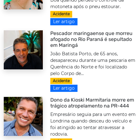
Boa quando perdeu o controle da
motoneta após o pneu estourar.
Acidente
Ler artigo
Pescador maringaense que morreu
afogado no Rio Paraná é sepultado
em Maringá
João Batista Porto, de 65 anos,
desapareceu durante uma pescaria em
Querência do Norte e foi localizado
pelo Corpo de...
Acidente
Ler artigo
Dono da Kioski Marmitaria morre em
trágico atropelamento na PR-444
Empresário seguia para um evento em
Londrina quando desceu do veículo e
foi atingido ao tentar atravessar a
rodovia.