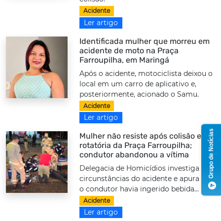
Acidente
Ler artigo
Identificada mulher que morreu em
acidente de moto na Praça
Farroupilha, em Maringá
Após o acidente, motociclista deixou o
local em um carro de aplicativo e,
posteriormente, acionado o Samu.
Acidente
Ler artigo
Grupo de Notícias
Mulher não resiste após colisão em
rotatória da Praça Farroupilha;
condutor abandonou a vítima
Delegacia de Homicídios investiga as
circunstâncias do acidente e apura se
o condutor havia ingerido bebida...
Acidente
Ler artigo