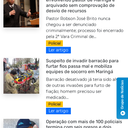
arquivado sem comprovação de
desvio de recursos
Pastor Robson José Brito nunca
chegou a ser denunciado
criminalmente; processo foi encerrado
pela 2ª Vara Criminal de...
Policial
Ler artigo
Suspeito de invadir barracão para
furtar fios passa mal e mobiliza
equipes de socorro em Maringá
Barracão desativado já teria sido alvo
Grupo de Notícias
de outras invasões para furto de
fiação; homem precisou ser
medicado...
Policial
Ler artigo
Operação com mais de 100 policiais
termina com seis presos e dois