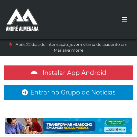
Após 22 dias de internação, jovem vítima de acidente em
Marialva morre
Instalar App Android
Entrar no Grupo de Notícias