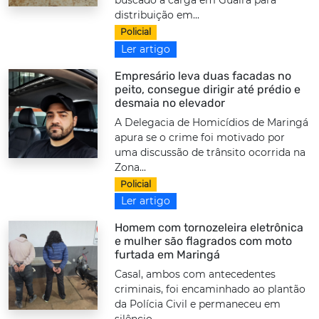
buscado a carga em Guaíra para
distribuição em...
Policial
Ler artigo
Empresário leva duas facadas no
peito, consegue dirigir até prédio e
desmaia no elevador
A Delegacia de Homicídios de Maringá
apura se o crime foi motivado por
uma discussão de trânsito ocorrida na
Zona...
Policial
Ler artigo
Homem com tornozeleira eletrônica
e mulher são flagrados com moto
furtada em Maringá
Casal, ambos com antecedentes
criminais, foi encaminhado ao plantão
da Polícia Civil e permaneceu em