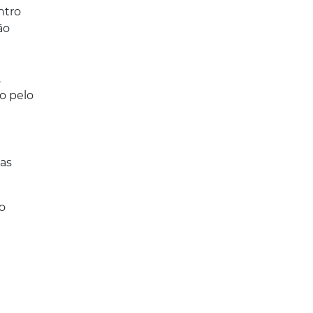
tro 
o 
 
 pelo 
s 
o 