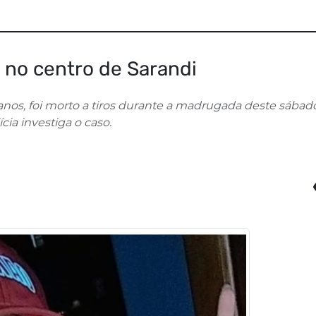
 no centro de Sarandi
nos, foi morto a tiros durante a madrugada deste sábado
ícia investiga o caso.