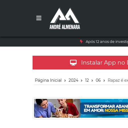
Após 12 anos de inves
Instalar App no
Página Inicial
2024
12
06
Rapaz é e