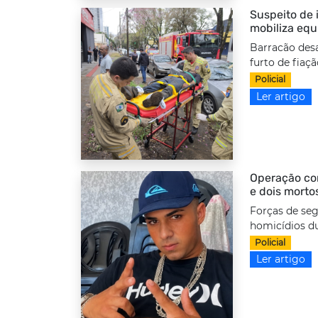
Suspeito de i
mobiliza equ
Barracão desa
furto de fiaç
Policial
Ler artigo
Operação com
e dois morto
Forças de seg
homicídios d
Policial
Ler artigo