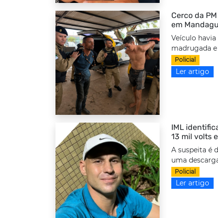
Cerco da PM 
em Mandag
Veículo havia
madrugada e f
Policial
Ler artigo
IML identifi
13 mil volts
A suspeita é 
uma descarga 
Policial
Ler artigo