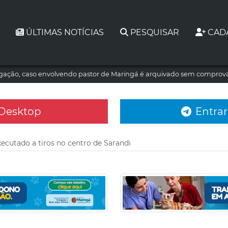
ÚLTIMAS NOTÍCIAS
PESQUISAR
CAD
tigação, caso envolvendo pastor de Maringá é arquivado sem comprova
 Desktop
Entrar
xecutado a tiros no centro de Sarandi