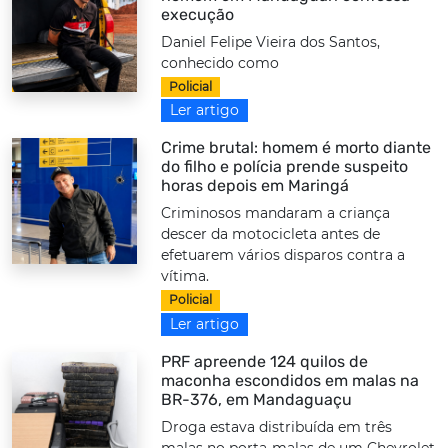
execução
Daniel Felipe Vieira dos Santos,
conhecido como
Policial
Ler artigo
Crime brutal: homem é morto diante
do filho e polícia prende suspeito
horas depois em Maringá
Criminosos mandaram a criança
descer da motocicleta antes de
efetuarem vários disparos contra a
vítima.
Policial
Ler artigo
PRF apreende 124 quilos de
maconha escondidos em malas na
BR-376, em Mandaguaçu
Droga estava distribuída em três
malas no porta-malas de um Chevrolet