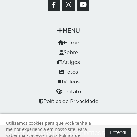
MENU
Home
Sobre
Artigos
Fotos
Vídeos
Contato
Política de Privacidade
Utilizamos cookies para que você tenha a
melhor experiência em nosso site. Para
Entendi
© ANDRÉ ALMENARA | TODOS OS DIREITOS RESERVADOS
saber mais, acesse nossa
Política de