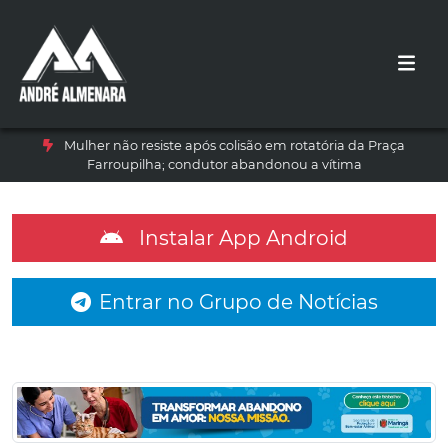
Mulher não resiste após colisão em rotatória da Praça
Farroupilha; condutor abandonou a vítima
Instalar App Android
Entrar no Grupo de Notícias