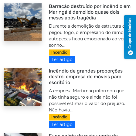
Barracão destruído por incêndio em
Maringá é demolido quase dois
meses após tragédia
Grupo de Notícias
Durante a demolição da estrutura que
pegou fogo, o empresário do ramo de
autopeças ficou emocionado ao ver o
sonho...
Incêndio
Ler artigo
Incêndio de grandes proporções
destrói empresa de móveis para
escritório
A empresa Martimaq informou que
não tinha seguro e ainda não foi
possível estimar o valor do prejuízo.
Não havia...
Incêndio
Ler artigo
Funcionária de restaurante de