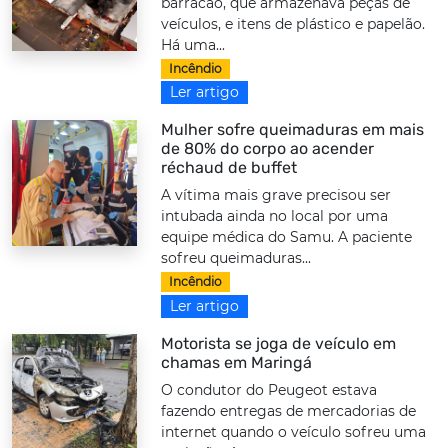
barracão, que armazenava peças de
veículos, e itens de plástico e papelão.
Há uma...
Incêndio
Ler artigo
Mulher sofre queimaduras em mais
de 80% do corpo ao acender
réchaud de buffet
A vítima mais grave precisou ser
intubada ainda no local por uma
equipe médica do Samu. A paciente
sofreu queimaduras...
Incêndio
Ler artigo
Motorista se joga de veículo em
chamas em Maringá
O condutor do Peugeot estava
fazendo entregas de mercadorias de
internet quando o veículo sofreu uma