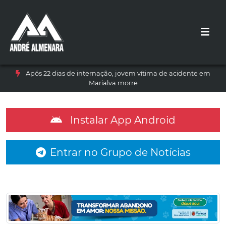
Após 22 dias de internação, jovem vítima de acidente em
Marialva morre
Instalar App Android
Entrar no Grupo de Notícias