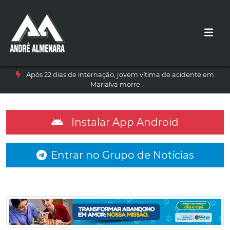
Após 22 dias de internação, jovem vítima de acidente em
Marialva morre
Instalar App Android
Entrar no Grupo de Notícias