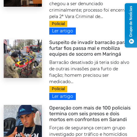
chegou a ser denunciado
Grupo de Notícias
criminalmente; processo foi encerrado
pela 2ª Vara Criminal de...
Policial
Ler artigo
Suspeito de invadir barracão para
furtar fios passa mal e mobiliza
equipes de socorro em Maringá
Barracão desativado já teria sido alvo
de outras invasões para furto de
fiação; homem precisou ser
medicado...
Policial
Ler artigo
Operação com mais de 100 policiais
termina com seis presos e dois
mortos em confrontos em Sarandi
Forças de segurança cercam grupo
investigado por tráfico e homicídios