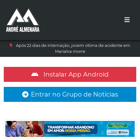
Após 22 dias de internação, jovem vítima de acidente em
Marialva morre
Instalar App Android
Entrar no Grupo de Notícias