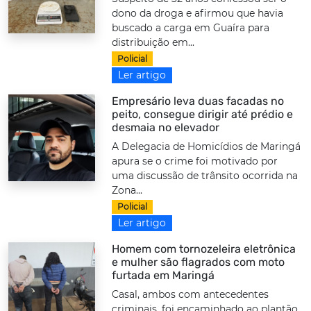
dono da droga e afirmou que havia
buscado a carga em Guaíra para
distribuição em...
Policial
Ler artigo
Empresário leva duas facadas no
peito, consegue dirigir até prédio e
desmaia no elevador
A Delegacia de Homicídios de Maringá
apura se o crime foi motivado por
uma discussão de trânsito ocorrida na
Zona...
Policial
Ler artigo
Homem com tornozeleira eletrônica
e mulher são flagrados com moto
furtada em Maringá
Casal, ambos com antecedentes
criminais, foi encaminhado ao plantão