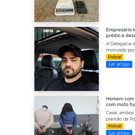
Empresário l
prédio e des
A Delegacia d
motivado por 
Policial
Ler artigo
Homem com to
com moto fu
Casal, ambos
plantão da Po
Policial
Ler artigo