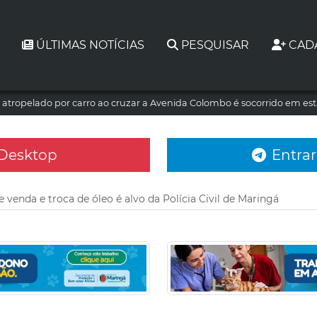
ÚLTIMAS NOTÍCIAS
PESQUISAR
CAD
atropelado por carro ao cruzar a Avenida Colombo é socorrido em es
 Desktop
Entrar
 venda e troca de óleo é alvo da Polícia Civil de Maringá