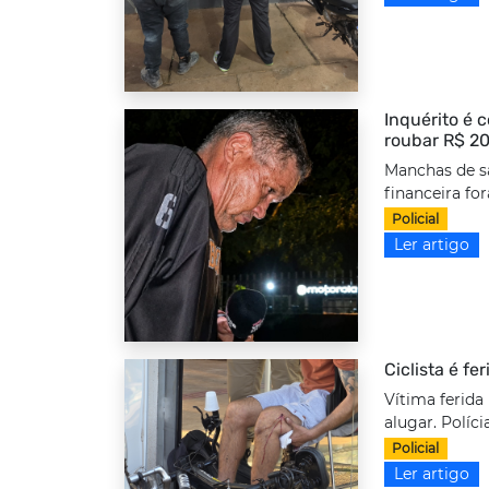
Inquérito é 
roubar R$ 20
Manchas de s
financeira fo
Policial
Ler artigo
Ciclista é fe
Vítima ferida
alugar. Políci
Policial
Ler artigo