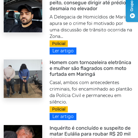
peito, consegue dirigir até prédio e
desmaia no elevador
A Delegacia de Homicídios de Maringá
apura se o crime foi motivado por
uma discussão de trânsito ocorrida na
Zona...
Policial
Ler artigo
Homem com tornozeleira eletrônica
e mulher são flagrados com moto
furtada em Maringá
Casal, ambos com antecedentes
criminais, foi encaminhado ao plantão
da Polícia Civil e permaneceu em
silêncio.
Policial
Ler artigo
Inquérito é concluído e suspeito de
matar Eulália para roubar R$ 20 mil